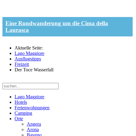
Eine Rundwanderung um die Cima della
Laurasca
Aktuelle Seite:
Lago Maggiore
Ausflugstipps
Freizeit
Der Toce Wasserfall
Lago Maggiore
Hotels
Ferienwohnungen
Camping
Orte
Angera
Arona
Baveno