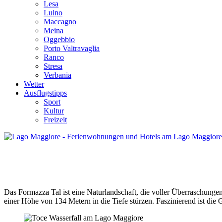
Lesa
Luino
Maccagno
Meina
Oggebbio
Porto Valtravaglia
Ranco
Stresa
Verbania
Wetter
Ausflugstipps
Sport
Kultur
Freizeit
Der Toce Wasserfall
Das Formazza Tal ist eine Naturlandschaft, die voller Überraschunge
einer Höhe von 134 Metern in die Tiefe stürzen. Faszinierend ist die G