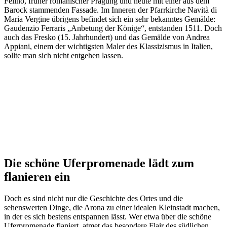
Felino, früher romanischer Prägung und heute mit einer aus dem
Barock stammenden Fassade. Im Inneren der Pfarrkirche Navità di
Maria Vergine übrigens befindet sich ein sehr bekanntes Gemälde:
Gaudenzio Ferraris „Anbetung der Könige“, entstanden 1511. Doch
auch das Fresko (15. Jahrhundert) und das Gemälde von Andrea
Appiani, einem der wichtigsten Maler des Klassizismus in Italien,
sollte man sich nicht entgehen lassen.
Die schöne Uferpromenade lädt zum
flanieren ein
Doch es sind nicht nur die Geschichte des Ortes und die
sehenswerten Dinge, die Arona zu einer idealen Kleinstadt machen,
in der es sich bestens entspannen lässt. Wer etwa über die schöne
Uferpromenade flaniert, atmet das besondere Flair des südlichen