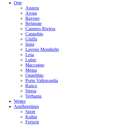
Orte
Angera
Arona
Baveno
Belgirate
Cannero Riviera
Cannobio
Ghiffa
Ispra
Laveno Mombello
Lesa
Luino
Maccagno
Meina
Oggebbio
Porto Valtravaglia
Ranco
Stresa
Verbania
Wetter
Ausflugstipps
Sport
Kultur
Freizeit