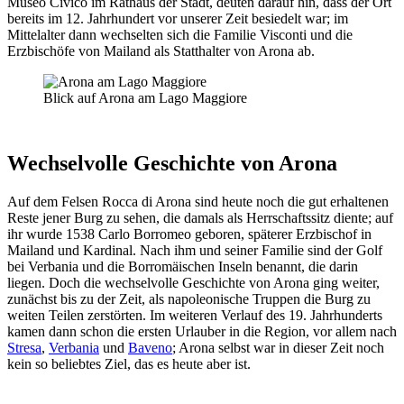
Museo Civico im Rathaus der Stadt, deuten darauf hin, dass der Ort
bereits im 12. Jahrhundert vor unserer Zeit besiedelt war; im
Mittelalter dann wechselten sich die Familie Visconti und die
Erzbischöfe von Mailand als Statthalter von Arona ab.
Blick auf Arona am Lago Maggiore
Wechselvolle Geschichte von Arona
Auf dem Felsen Rocca di Arona sind heute noch die gut erhaltenen
Reste jener Burg zu sehen, die damals als Herrschaftssitz diente; auf
ihr wurde 1538 Carlo Borromeo geboren, späterer Erzbischof in
Mailand und Kardinal. Nach ihm und seiner Familie sind der Golf
bei Verbania und die Borromäischen Inseln benannt, die darin
liegen. Doch die wechselvolle Geschichte von Arona ging weiter,
zunächst bis zu der Zeit, als napoleonische Truppen die Burg zu
weiten Teilen zerstörten. Im weiteren Verlauf des 19. Jahrhunderts
kamen dann schon die ersten Urlauber in die Region, vor allem nach
Stresa
,
Verbania
und
Baveno
; Arona selbst war in dieser Zeit noch
kein so beliebtes Ziel, das es heute aber ist.