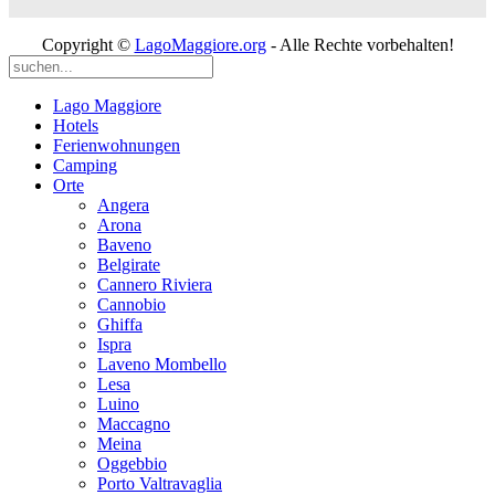
Copyright ©
LagoMaggiore.org
- Alle Rechte vorbehalten!
Lago Maggiore
Hotels
Ferienwohnungen
Camping
Orte
Angera
Arona
Baveno
Belgirate
Cannero Riviera
Cannobio
Ghiffa
Ispra
Laveno Mombello
Lesa
Luino
Maccagno
Meina
Oggebbio
Porto Valtravaglia